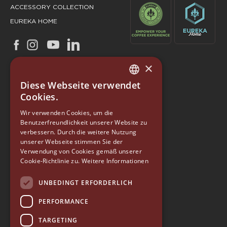
ACCESSORY COLLECTION
EUREKA HOME
×
Diese Webseite verwendet
ITALIAN
Cookies.
ENGLISH
Wir verwenden Cookies, um die
Benutzerfreundlichkeit unserer Website zu
GERMAN
verbessern. Durch die weitere Nutzung
SPANISH
unserer Webseite stimmen Sie der
EUREKA
Verwendung von Cookies gemäß unserer
RUSSIAN
Cookie-Richtlinie zu.
Weitere Informationen
Conti Valerio S.r.l.
Via Luigi Longo 39/41
UNBEDINGT ERFORDERLICH
50019, Sesto Fiorentino (FI) - ITALY
Tel. +39 055 4200011
PERFORMANCE
Fax +39 055 4200010
TARGETING
P. Iva 03094860487