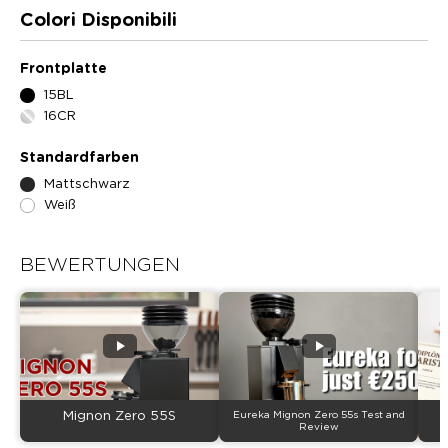
Colori Disponibili
Frontplatte
15BL
16CR
Standardfarben
Mattschwarz
Weiß
BEWERTUNGEN
Mignon Zero 55S
Eureka Mignon Zero 55s Test and
g
Review