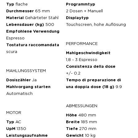
Typ
flache
Programmtyp
Durchmesser
65 mm
2 Dosen + Manuell
Material
Gehärteter Stahl
Displaytyp
Lebensdauer (kg)
500
Touchscreen, hohe Auflösung
Empfohlene Verwendung
Espresso
PERFORMANCE
Tostatura raccomandata
scura
Mahlgeschwindigkeit
1,8 - 3 Espresso
Consistenza della dose
MAHLUNGSSYSTEM
+/- 0.2
Dosiszähler
Ja
Tempo di preparazione di
Mahlvorgang starten
una doppia dose (18 g)
9.9
Automatisch
ABMESSUNGEN
MOTOR
Höhe
480 mm
Typ
AC
Breite
185 mm
UpM
1350
Tiefe
270 mm
Leistungsaufnahme
Gewicht
10 kg