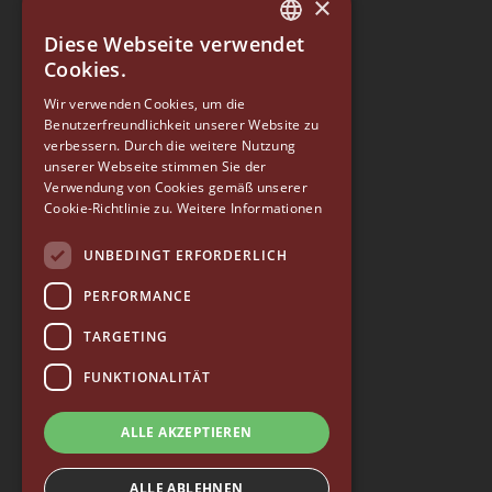
×
Diese Webseite verwendet
ITALIAN
Cookies.
ENGLISH
Wir verwenden Cookies, um die
Benutzerfreundlichkeit unserer Website zu
GERMAN
verbessern. Durch die weitere Nutzung
SPANISH
unserer Webseite stimmen Sie der
EUREKA
Verwendung von Cookies gemäß unserer
RUSSIAN
Cookie-Richtlinie zu.
Weitere Informationen
Conti Valerio S.r.l.
Via Luigi Longo 39/41
UNBEDINGT ERFORDERLICH
50019, Sesto Fiorentino (FI) - ITALY
Tel. +39 055 4200011
PERFORMANCE
Fax +39 055 4200010
TARGETING
P. Iva 03094860487
info@eureka.co.it
FUNKTIONALITÄT
© 2026 EUREKA • alle rechte vorbehalten
ALLE AKZEPTIEREN
—
Whistleblowing
—
Qualitätspolitik
—
Zugänglichkeit
ALLE ABLEHNEN