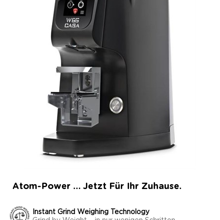
Atom-Power … Jetzt Für Ihr Zuhause.
Instant Grind Weighing Technology