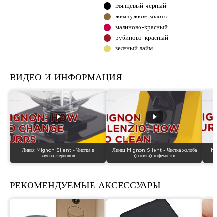
глянцевый черный
жемчужное золото
малиново-красный
рубиново-красный
зеленый лайм
ВИДЕО И ИНФОРМАЦИЯ
Линия Mignon Silent - Чистка и
Линия Mignon Silent - Чистка желоба
Mi
замена жерновов
(носика) кофемолки
РЕКОМЕНДУЕМЫЕ АКСЕССУАРЫ