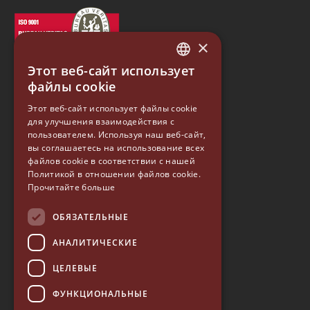
×
Этот веб-сайт использует
ITALIAN
файлы cookie
ENGLISH
Этот веб-сайт использует файлы cookie
для улучшения взаимодействия с
GERMAN
EUREKA
пользователем. Используя наш веб-сайт,
SPANISH
вы соглашаетесь на использование всех
файлов cookie в соответствии с нашей
Conti Valerio S.r.l.
RUSSIAN
Политикой в ​​отношении файлов cookie.
Via Luigi Longo 39/41
Прочитайте больше
50019, Sesto Fiorentino (FI) - ITALY
Tel. +39 055 4200011
Fax +39 055 4200010
ОБЯЗАТЕЛЬНЫЕ
P. Iva 03094860487
АНАЛИТИЧЕСКИЕ
info@eureka.co.it
ЦЕЛЕВЫЕ
© 2026 EUREKA • ВСЕ ПРАВА ЗАЩИЩЕНЫ
ФУНКЦИОНАЛЬНЫЕ
—
Сообщение о нарушениях
—
Политика качества