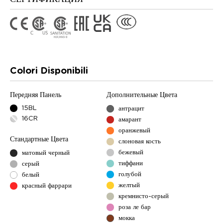
Colori Disponibili
Передняя Панель
Дополнительные Цвета
15BL
антрацит
16CR
амарант
оранжевый
Стандартные Цвета
слоновая кость
бежевый
матовый черный
тиффани
серый
голубой
белый
желтый
красный фаррари
кремнисто-серый
роза ле бар
мокка