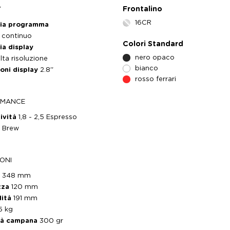
Frontalino
Y
16CR
gia programma
+ continuo
Colori Standard
ia display
nero opaco
lta risoluzione
bianco
oni display
2.8''
rosso ferrari
RMANCE
ività
1,8 - 2,5 Espresso
5 Brew
ONI
a
348 mm
zza
120 mm
dità
191 mm
5 kg
tà campana
300 gr