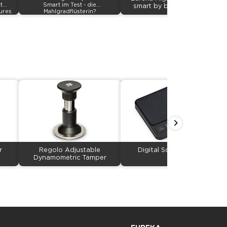
t
Smart im Test - die
smart by bohnendealer
tures
Mahlgradflüsterin?
r
Regolo Adjustable
Digital Scale Precisa
Dynamometric Tamper