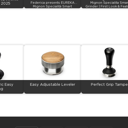
Federica presents EUREKA
Mignon Specialita Smar
t 2025
Mignon Specialità Smart
Grinder | First Look & Fea
ic Easy
Easy Adjustable Leveler
Perfect Grip Tampe
ng