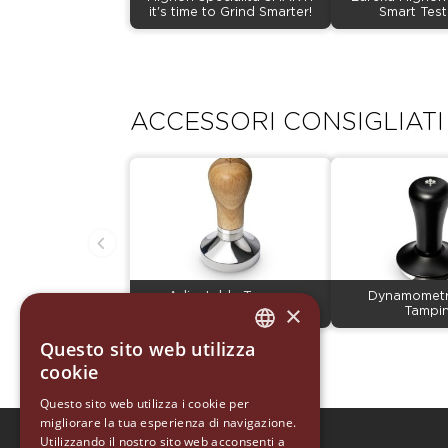
it's time to Grind Smarter!
Smart Tes
ACCESSORI CONSIGLIATI
Adjustable Tamper
Dynamometr
×
Tampi
Questo sito web utilizza
ITALIAN
cookie
ENGLISH
Questo sito web utilizza i cookie per
migliorare la tua esperienza di navigazione.
GERMAN
Utilizzando il nostro sito web acconsenti a