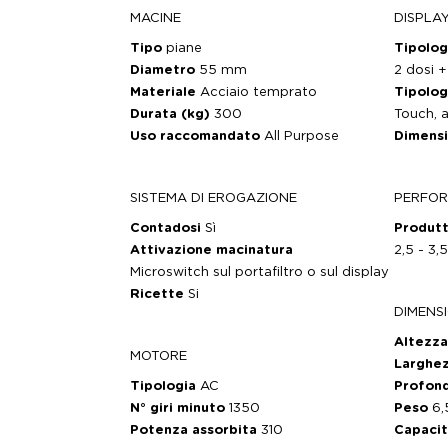
MACINE
DISPLA
Tipo
piane
Tipolo
Diametro
55 mm
2 dosi 
Materiale
Acciaio temprato
Tipolog
Durata (kg)
300
Touch, a
Uso raccomandato
All Purpose
Dimensi
SISTEMA DI EROGAZIONE
PERFO
Contadosi
Sì
Produtt
Attivazione macinatura
2,5 - 3,
Microswitch sul portafiltro o sul display
Ricette
Si
DIMENSI
Altezz
MOTORE
Larghe
Tipologia
AC
Profon
N° giri minuto
1350
Peso
6,
Potenza assorbita
310
Capaci