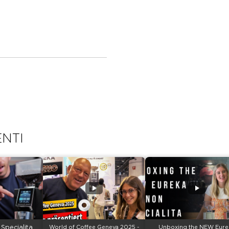
NTI
Specialita
World of Coffee Geneva 2025 -
Unboxing the NEW Eure