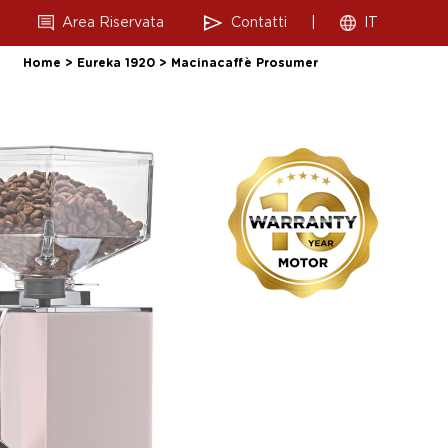
Area Riservata
Contatti
|
IT
Home
>
Eureka 1920
>
Macinacaffè Prosumer