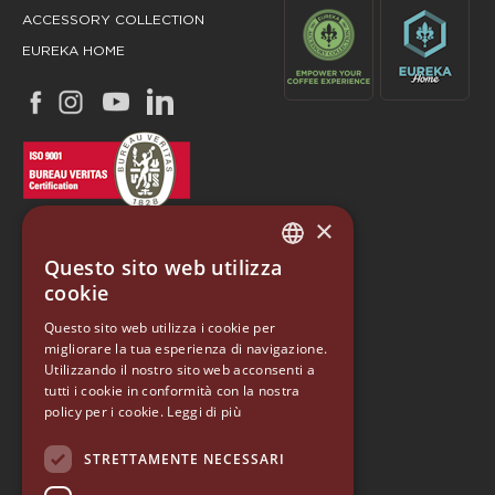
ACCESSORY COLLECTION
EUREKA HOME
×
Questo sito web utilizza
ITALIAN
cookie
ENGLISH
Questo sito web utilizza i cookie per
EUREKA
migliorare la tua esperienza di navigazione.
GERMAN
Utilizzando il nostro sito web acconsenti a
Conti Valerio S.r.l.
SPANISH
tutti i cookie in conformità con la nostra
Via Luigi Longo 39/41
policy per i cookie.
Leggi di più
50019, Sesto Fiorentino (FI) - ITALY
RUSSIAN
Tel. +39 055 4200011
STRETTAMENTE NECESSARI
Fax +39 055 4200010