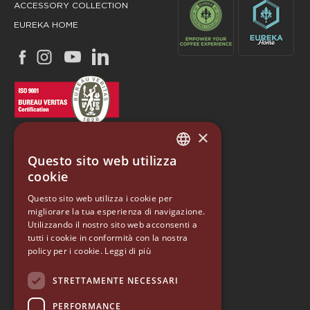
ACCESSORY COLLECTION
EUREKA HOME
×
Questo sito web utilizza
ITALIAN
cookie
ENGLISH
Questo sito web utilizza i cookie per
EUREKA
migliorare la tua esperienza di navigazione.
GERMAN
Utilizzando il nostro sito web acconsenti a
Conti Valerio S.r.l.
SPANISH
tutti i cookie in conformità con la nostra
Via Luigi Longo 39/41
policy per i cookie.
Leggi di più
50019, Sesto Fiorentino (FI) - ITALY
RUSSIAN
Tel. +39 055 4200011
STRETTAMENTE NECESSARI
Fax +39 055 4200010
PERFORMANCE
P. Iva 03094860487