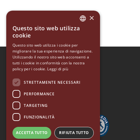
×
Questo sito web utilizza
ITALIAN
cookie
ENGLISH
Questo sito web utilizza i cookie per
migliorare la tua esperienza di navigazione.
GERMAN
Utilizzando il nostro sito web acconsenti a
EUREKA 1920
SPANISH
tutti i cookie in conformità con la nostra
policy per i cookie.
EUREKA ORO
Leggi di più
RUSSIAN
ACCESSORY COLLECTION
STRETTAMENTE NECESSARI
EUREKA HOME
PERFORMANCE
TARGETING
FUNZIONALITÀ
ACCETTA TUTTO
RIFIUTA TUTTO