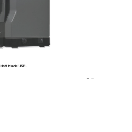
Matt black - 15BL
White - 15BL