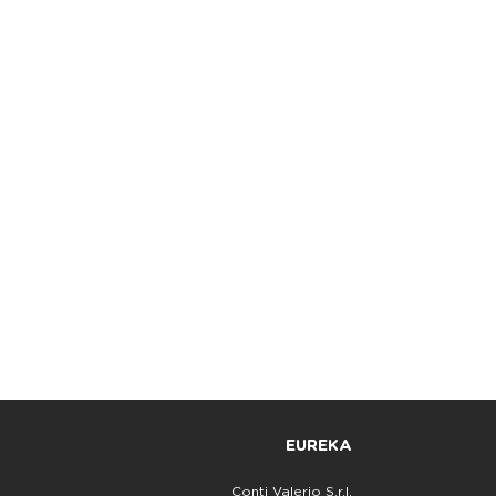
EUREKA
Conti Valerio S.r.l.