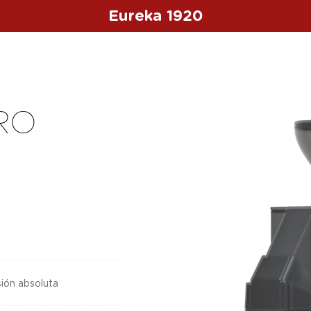
Eureka 1920
RO
sión absoluta