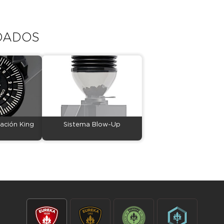
DADOS
ación King
Sistema Blow-Up