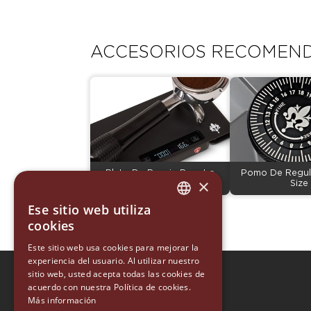
ACCESORIOS RECOMEN
Plato De Pesaje Para La
Pomo De Regul
×
Precisa Scale
Size
Ese sitio web utiliza
ITALIAN
cookies
ENGLISH
Este sitio web usa cookies para mejorar la
experiencia del usuario. Al utilizar nuestro
GERMAN
sitio web, usted acepta todas las cookies de
EUREKA 1920
SPANISH
acuerdo con nuestra Política de cookies.
EUREKA ORO
Más información
RUSSIAN