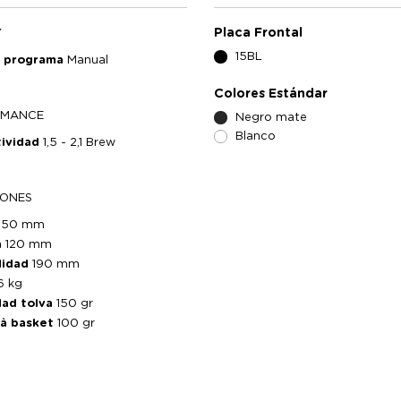
Placa Frontal
Y
15BL
e programa
Manual
Colores Estándar
RMANCE
Negro mate
Blanco
tividad
1,5 - 2,1 Brew
IONES
350 mm
a
120 mm
didad
190 mm
6 kg
dad tolva
150 gr
tà basket
100 gr