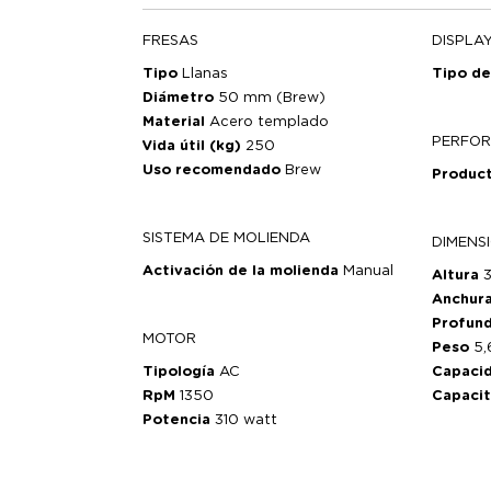
FRESAS
DISPLA
Tipo
Llanas
Tipo d
Diámetro
50 mm (Brew)
Material
Acero templado
PERFO
Vida útil (kg)
250
Uso recomendado
Brew
Produc
SISTEMA DE MOLIENDA
DIMENS
Activación de la molienda
Manual
Altura
Anchur
Profun
MOTOR
Peso
5,
Tipología
AC
Capaci
RpM
1350
Capaci
Potencia
310 watt