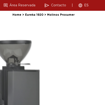
Área Reservada
Contacto
|
ES
Home
>
Eureka 1920
>
Molinos Prosumer