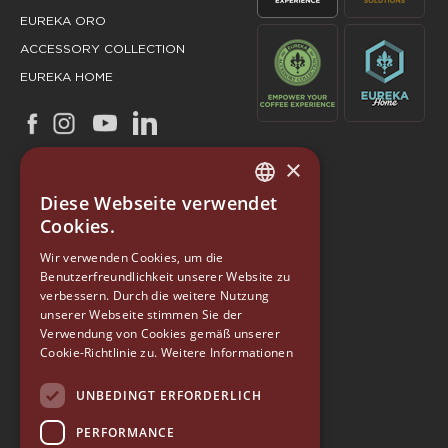
EUREKA ORO
ACCESSORY COLLECTION
EUREKA HOME
×
Diese Webseite verwendet
ITALIAN
Cookies.
ENGLISH
Wir verwenden Cookies, um die
Benutzerfreundlichkeit unserer Website zu
GERMAN
verbessern. Durch die weitere Nutzung
SPANISH
unserer Webseite stimmen Sie der
Verwendung von Cookies gemäß unserer
EUREKA
RUSSIAN
Cookie-Richtlinie zu.
Weitere Informationen
Conti Valerio S.r.l.
Via Luigi Longo 39/41
UNBEDINGT ERFORDERLICH
50019, Sesto Fiorentino (FI) - ITALY
Tel. +39 055 4200011
PERFORMANCE
Fax +39 055 4200010