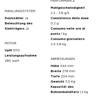
PERFORMANCE
Mahlgeschwindigkeit
MAHLUNGSSYSTEM
2.3 - 3,8 g/s
Dosiszähler
Ja
Consistenza della dose
Beleuchtung des
0.2 g
Siebträgers
Ja
Consumo nelle ore di
punta
1 kg
Consumo giornaliero
MOTOR
2.3-3.8 kg
UpM
1370
Leistungsaufnahme
ABMESSUNGEN
280 watt
Höhe
544 mm
Breite
278 mm
Tiefe
204 mm
Gewicht
11,5 Kg
Kapazität des
Bohnenbehälters
1,2 kg