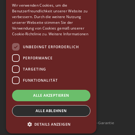
ENGLISH
Wir verwenden Cookies, um die
Benutzerfreundlichkeit unserer Website zu
GERMAN
verbessern. Durch die weitere Nutzung
SPANISH
unserer Webseite stimmen Sie der
EUREKA
Verwendung von Cookies gemäß unserer
RUSSIAN
Cookie-Richtlinie zu.
Weitere Informationen
Conti Valerio S.r.l.
Via Luigi Longo 39/41
UNBEDINGT ERFORDERLICH
50019, Sesto Fiorentino (FI) - ITALY
Tel. +39 055 4200011
PERFORMANCE
Fax +39 055 4200010
TARGETING
P. Iva 03094860487
info@eureka.co.it
FUNKTIONALITÄT
© 2026 EUREKA • alle rechte vorbehalten
ALLE AKZEPTIEREN
—
Whistleblowing
—
Qualitätspolitik
—
Zugänglichkeit
ALLE ABLEHNEN
—
Datenschutzrichtlinie
—
Wertecharta
—
Allgemeine Geschäftsbedingungen – 10-Jahres-Garantie
DETAILS ANZEIGEN