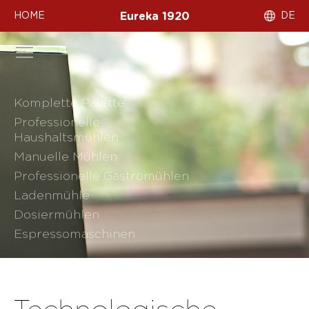
HOME
DE
Eureka 1920
Komplette Palette
Professionelle
Haushaltsmühlen
Manuelle Mühlen
Professionelle Gastromühlen
Ladenmühle
Dosiermühlen
Espressomaschinen