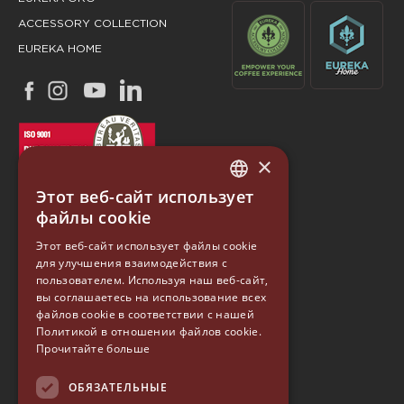
ACCESSORY COLLECTION
EUREKA HOME
×
Этот веб-сайт использует
ITALIAN
файлы cookie
ENGLISH
Этот веб-сайт использует файлы cookie
для улучшения взаимодействия с
GERMAN
EUREKA
пользователем. Используя наш веб-сайт,
SPANISH
вы соглашаетесь на использование всех
файлов cookie в соответствии с нашей
Conti Valerio S.r.l.
RUSSIAN
Политикой в ​​отношении файлов cookie.
Via Luigi Longo 39/41
Прочитайте больше
50019, Sesto Fiorentino (FI) - ITALY
Tel. +39 055 4200011
Fax +39 055 4200010
ОБЯЗАТЕЛЬНЫЕ