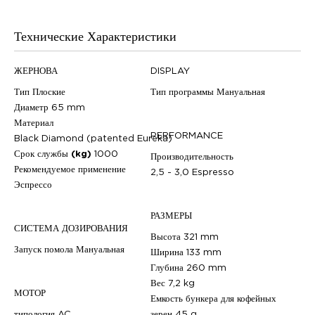
Технические Характеристики
ЖЕРНОВА
DISPLAY
Тип
Плоские
Тип программы
Мануальная
Диаметр
65 mm
Материал
PERFORMANCE
Black Diamond (patented Eureka)
Срок службы (kg)
1000
Производительность
Рекомендуемое применение
2,5 - 3,0 Espresso
Эспрессо
РАЗМЕРЫ
СИСТЕМА ДОЗИРОВАНИЯ
Высота
321 mm
Запуск помола
Мануальная
Ширина
133 mm
Глубина
260 mm
Вес
7,2 kg
МОТОР
Емкость бункера для кофейных
типология
AC
зерен
45 g