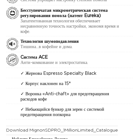
Система упрощает настройку степени помола
Бесступенчатая микрометрическая система
регулирования помола (патент Eureka)
Запатентованная технология обеспечивает
несравненную точность настройки, экономя время и
кофе.
Технология шумоподавления
Тишина...в кофейне и дома.
Cистема ACE
Анти-комкование и электростатика.
✓ Жернова Espresso Specialty Black
✓ Корпус наклонен на 15°
✓ Воронка «Anti-chaft» для предотвращения
расходов кофе
✓ Небьющийся бункер для зерен с системой
предотвращения попкорна
Download MignonSDPRO_1MillionLimited_Catalogue