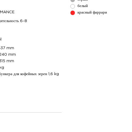
белый
RMANCE
красный фаррари
ительность
6-8
Ы
637 mm
240 mm
315 mm
 kg
бункера для кофейных зерен
1,6 kg