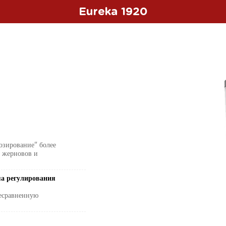
Eureka 1920
озирование" более
и жерновов и
ма регулирования
несравненную