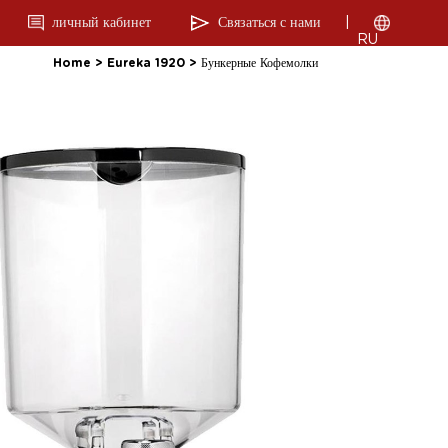
личный кабинет
Связаться с нами
|
RU
Home
>
Eureka 1920
>
Бункерные Кофемолки