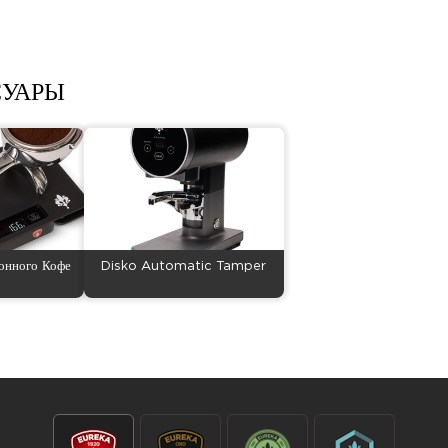
СУАРЫ
онного Кофе
Disko Automatic Tamper