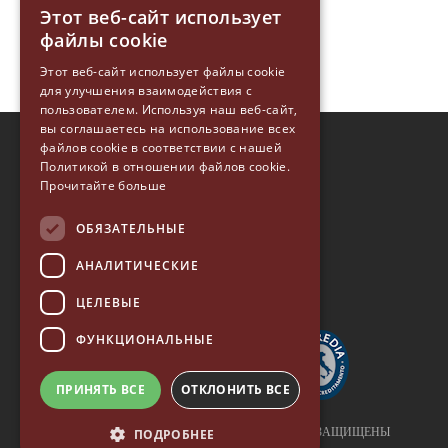
Этот веб-сайт использует
ITALIAN
файлы cookie
ENGLISH
Этот веб-сайт использует файлы cookie
для улучшения взаимодействия с
GERMAN
пользователем. Используя наш веб-сайт,
SPANISH
вы соглашаетесь на использование всех
файлов cookie в соответствии с нашей
EUREKA 1920
RUSSIAN
Политикой в ​​отношении файлов cookie.
EUREKA ORO
Прочитайте больше
ACCESSORY COLLECTION
ОБЯЗАТЕЛЬНЫЕ
EUREKA HOME
АНАЛИТИЧЕСКИЕ
ЦЕЛЕВЫЕ
ФУНКЦИОНАЛЬНЫЕ
ПРИНЯТЬ ВСЕ
ОТКЛОНИТЬ ВСЕ
© 2026 EUREKA • ВСЕ ПРАВА ЗАЩИЩЕНЫ
ПОДРОБНЕЕ