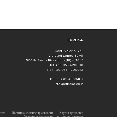
EUREKA
Conti Valerio S.r.l.
Via Luigi Longo 39/41
50019, Sesto Fiorentino (FI) - ITALY
Tel. +39 055 4200011
Fax +39 055 4200010
P. Iva 03094860487
info@eureka.co.it
ость
—
Политика конфиденциальности
—
Хартия ценностей
—
Условия и положения – 10-летняя гарантия