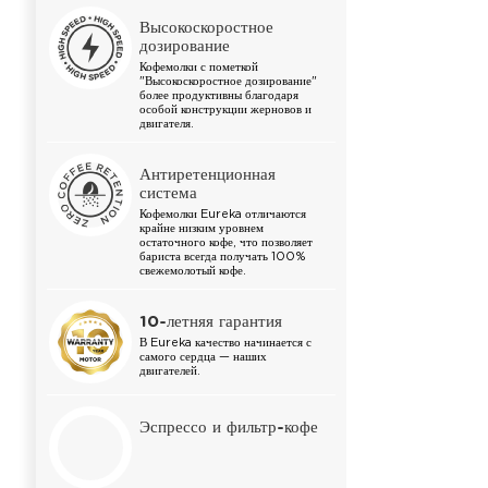
Высокоскоростное
дозирование
Кофемолки с пометкой
"Высокоскоростное дозирование"
более продуктивны благодаря
особой конструкции жерновов и
двигателя.
Антиретенционная
система
Кофемолки Eureka отличаются
крайне низким уровнем
остаточного кофе, что позволяет
бариста всегда получать 100%
свежемолотый кофе.
10-летняя гарантия
В Eureka качество начинается с
самого сердца — наших
двигателей.
Эспрессо и фильтр-кофе