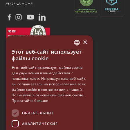
EUREKA HOME
×
Этот веб-сайт использует
ITALIAN
файлы cookie
ENGLISH
Этот веб-сайт использует файлы cookie
для улучшения взаимодействия с
GERMAN
EUREKA
пользователем. Используя наш веб-сайт,
SPANISH
вы соглашаетесь на использование всех
файлов cookie в соответствии с нашей
Conti Valerio S.r.l.
RUSSIAN
Политикой в ​​отношении файлов cookie.
Via Luigi Longo 39/41
50019, Sesto Fiorentino (FI) - ITALY
Прочитайте больше
Tel. +39 055 4200011
Fax +39 055 4200010
ОБЯЗАТЕЛЬНЫЕ
P. Iva 03094860487
АНАЛИТИЧЕСКИЕ
info@eureka.co.it