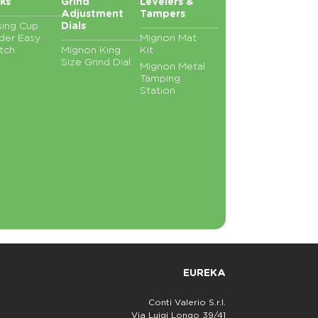
ks
Grind
Levelers &
Adjustment
Tampers
ing Cup
Dials
der Easy
Mignon Mat
tch
Mignon King
Kit
Size Grind Dial
Mignon Metal
Tamping
Station
EUREKA
Conti Valerio S.r.l.
Via Luigi Longo 39/41