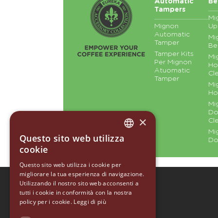
Automatic
Be
Tampers
Mi
Mignon
Up
Automatic
Mi
Tamper
Be
Tamper Kits
Mi
Per Mignon
Ho
Atuomatic
Cl
Tamper
Mi
Ho
Mi
Do
×
Cl
Mi
Questo sito web utilizza
Do
ITALIAN
cookie
ENGLISH
Questo sito web utilizza i cookie per
migliorare la tua esperienza di navigazione.
GERMAN
Utilizzando il nostro sito web acconsenti a
EUREKA 1920
SPANISH
tutti i cookie in conformità con la nostra
policy per i cookie.
EUREKA ORO
Leggi di più
RUSSIAN
ACCESSORY COLLECTION