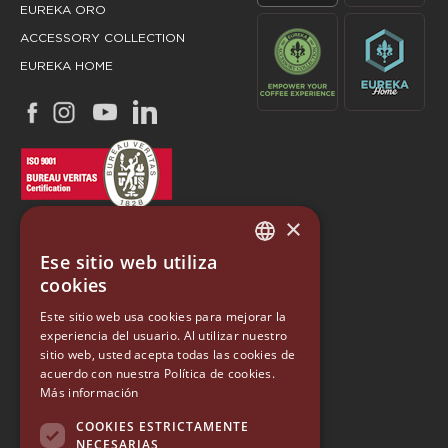
EUREKA ORO
ACCESSORY COLLECTION
EUREKA HOME
×
Ese sitio web utiliza
ITALIAN
cookies
ENGLISH
Este sitio web usa cookies para mejorar la
EUREKA
experiencia del usuario. Al utilizar nuestro
GERMAN
sitio web, usted acepta todas las cookies de
Conti Valerio S.r.l.
SPANISH
acuerdo con nuestra Política de cookies.
Via Luigi Longo 39/41
Más información
50019, Sesto Fiorentino (FI) - ITALY
RUSSIAN
Tel. +39 055 4200011
COOKIES ESTRICTAMENTE
Fax +39 055 4200010
NECESARIAS