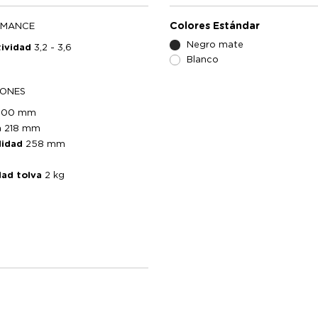
Colores Estándar
RMANCE
Negro mate
tividad
3,2 - 3,6
Blanco
IONES
700 mm
a
218 mm
didad
258 mm
dad tolva
2 kg