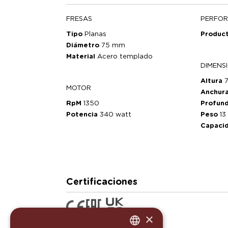
FRESAS
PERFO
Tipo
Planas
Produc
Diámetro
75 mm
Material
Acero templado
DIMENS
Altura
MOTOR
Anchur
RpM
1350
Profun
Potencia
340 watt
Peso
13
Capaci
Certificaciones
×