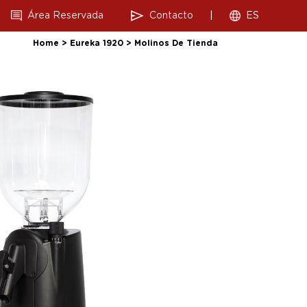
Área Reservada
Contacto
|
ES
Home
>
Eureka 1920
>
Molinos De Tienda