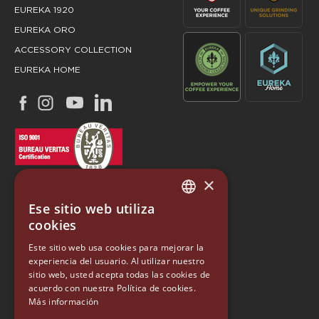
EUREKA 1920
EUREKA ORO
ACCESSORY COLLECTION
EUREKA HOME
×
Ese sitio web utiliza
ITALIAN
cookies
ENGLISH
Este sitio web usa cookies para mejorar la
EUREKA
experiencia del usuario. Al utilizar nuestro
GERMAN
sitio web, usted acepta todas las cookies de
Conti Valerio S.r.l.
SPANISH
acuerdo con nuestra Política de cookies.
Via Luigi Longo 39/41
Más información
50019, Sesto Fiorentino (FI) - ITALY
RUSSIAN
Tel. +39 055 4200011