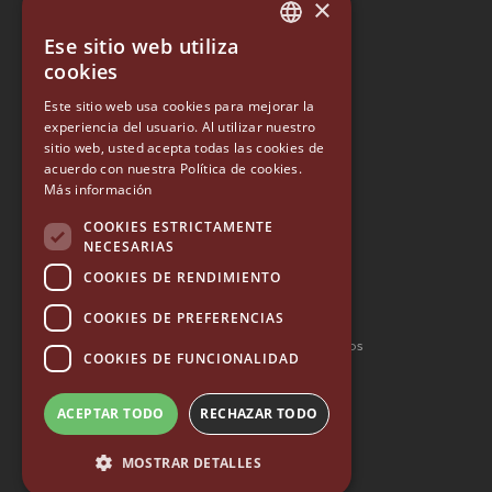
×
Ese sitio web utiliza
ITALIAN
cookies
ENGLISH
Este sitio web usa cookies para mejorar la
EUREKA
experiencia del usuario. Al utilizar nuestro
GERMAN
sitio web, usted acepta todas las cookies de
Conti Valerio S.r.l.
SPANISH
acuerdo con nuestra Política de cookies.
Via Luigi Longo 39/41
Más información
50019, Sesto Fiorentino (FI) - ITALY
RUSSIAN
Tel. +39 055 4200011
COOKIES ESTRICTAMENTE
Fax +39 055 4200010
NECESARIAS
COOKIES DE RENDIMIENTO
P. Iva 03094860487
info@eureka.co.it
COOKIES DE PREFERENCIAS
© 2026 EUREKA • todos los derechos reservados
COOKIES DE FUNCIONALIDAD
—
Whistleblowing
—
Política de Calidad
—
Accesibilidad
ACEPTAR TODO
RECHAZAR TODO
—
Política de privacidad
—
Carta de Valores
—
Términos y condiciones – Garantía de 10 años
MOSTRAR DETALLES