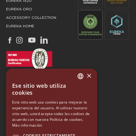
EUREKA 1920
EUREKA ORO
ACCESSORY COLLECTION
EUREKA HOME
×
Ese sitio web utiliza
ITALIAN
cookies
ENGLISH
Este sitio web usa cookies para mejorar la
EUREKA
experiencia del usuario. Al utilizar nuestro
GERMAN
sitio web, usted acepta todas las cookies de
Conti Valerio S.r.l.
SPANISH
acuerdo con nuestra Política de cookies.
Via Luigi Longo 39/41
Más información
50019, Sesto Fiorentino (FI) - ITALY
RUSSIAN
Tel. +39 055 4200011
COOKIES ESTRICTAMENTE