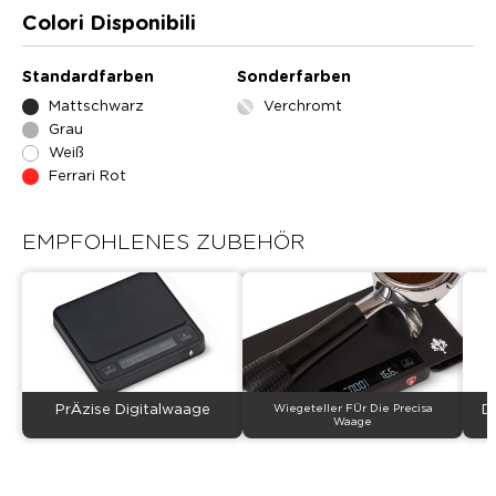
Colori Disponibili
Standardfarben
Sonderfarben
Mattschwarz
Verchromt
Grau
Weiß
Ferrari Rot
EMPFOHLENES ZUBEHÖR
PrÄzise Digitalwaage
Wiegeteller FÜr Die Precisa
D
Waage