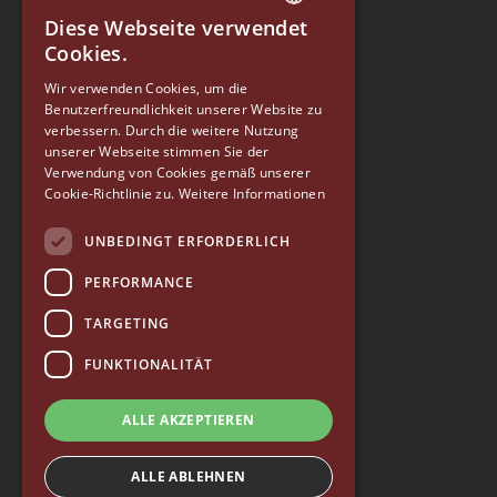
Diese Webseite verwendet
ITALIAN
Cookies.
ENGLISH
Wir verwenden Cookies, um die
Benutzerfreundlichkeit unserer Website zu
GERMAN
verbessern. Durch die weitere Nutzung
SPANISH
unserer Webseite stimmen Sie der
EUREKA
Verwendung von Cookies gemäß unserer
RUSSIAN
Cookie-Richtlinie zu.
Weitere Informationen
Conti Valerio S.r.l.
Via Luigi Longo 39/41
UNBEDINGT ERFORDERLICH
50019, Sesto Fiorentino (FI) - ITALY
Tel. +39 055 4200011
PERFORMANCE
Fax +39 055 4200010
TARGETING
P. Iva 03094860487
info@eureka.co.it
FUNKTIONALITÄT
© 2026 EUREKA • alle rechte vorbehalten
ALLE AKZEPTIEREN
—
Whistleblowing
—
Qualitätspolitik
—
Zugänglichkeit
ALLE ABLEHNEN
—
Datenschutzrichtlinie