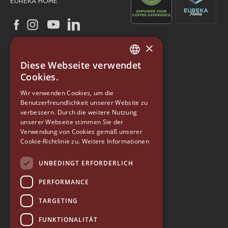
EUREKA HOME
×
Diese Webseite verwendet
ITALIAN
Cookies.
ENGLISH
Wir verwenden Cookies, um die
Benutzerfreundlichkeit unserer Website zu
GERMAN
verbessern. Durch die weitere Nutzung
SPANISH
unserer Webseite stimmen Sie der
EUREKA
Verwendung von Cookies gemäß unserer
RUSSIAN
Cookie-Richtlinie zu.
Weitere Informationen
Conti Valerio S.r.l.
Via Luigi Longo 39/41
UNBEDINGT ERFORDERLICH
50019, Sesto Fiorentino (FI) - ITALY
Tel. +39 055 4200011
PERFORMANCE
Fax +39 055 4200010
TARGETING
P. Iva 03094860487
info@eureka.co.it
FUNKTIONALITÄT