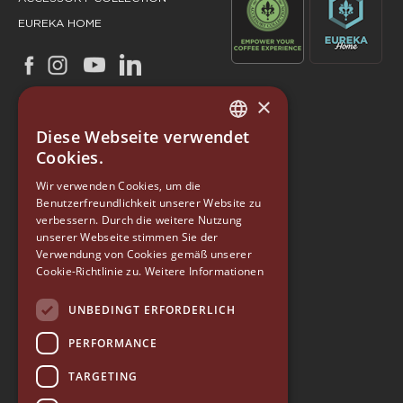
EUREKA HOME
×
Diese Webseite verwendet
ITALIAN
Cookies.
ENGLISH
Wir verwenden Cookies, um die
Benutzerfreundlichkeit unserer Website zu
GERMAN
verbessern. Durch die weitere Nutzung
SPANISH
unserer Webseite stimmen Sie der
EUREKA
Verwendung von Cookies gemäß unserer
RUSSIAN
Cookie-Richtlinie zu.
Weitere Informationen
Conti Valerio S.r.l.
Via Luigi Longo 39/41
UNBEDINGT ERFORDERLICH
50019, Sesto Fiorentino (FI) - ITALY
Tel. +39 055 4200011
PERFORMANCE
Fax +39 055 4200010
TARGETING
P. Iva 03094860487