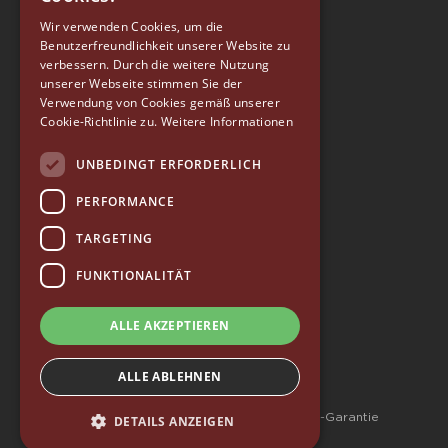
ENGLISH
Wir verwenden Cookies, um die
Benutzerfreundlichkeit unserer Website zu
GERMAN
verbessern. Durch die weitere Nutzung
SPANISH
unserer Webseite stimmen Sie der
EUREKA
Verwendung von Cookies gemäß unserer
RUSSIAN
Cookie-Richtlinie zu.
Weitere Informationen
Conti Valerio S.r.l.
Via Luigi Longo 39/41
UNBEDINGT ERFORDERLICH
50019, Sesto Fiorentino (FI) - ITALY
Tel. +39 055 4200011
PERFORMANCE
Fax +39 055 4200010
TARGETING
P. Iva 03094860487
info@eureka.co.it
FUNKTIONALITÄT
© 2026 EUREKA • alle rechte vorbehalten
ALLE AKZEPTIEREN
—
Whistleblowing
—
Qualitätspolitik
—
Zugänglichkeit
ALLE ABLEHNEN
—
Datenschutzrichtlinie
—
Wertecharta
—
Allgemeine Geschäftsbedingungen – 10-Jahres-Garantie
DETAILS ANZEIGEN