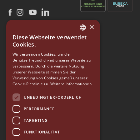
×
Diese Webseite verwendet
ITALIAN
Cookies.
ENGLISH
Wir verwenden Cookies, um die
Benutzerfreundlichkeit unserer Website zu
GERMAN
verbessern. Durch die weitere Nutzung
SPANISH
unserer Webseite stimmen Sie der
Verwendung von Cookies gemäß unserer
EUREKA
RUSSIAN
Cookie-Richtlinie zu.
Weitere Informationen
Conti Valerio S.r.l.
Via Luigi Longo 39/41
UNBEDINGT ERFORDERLICH
50019, Sesto Fiorentino (FI) - ITALY
Tel. +39 055 4200011
PERFORMANCE
Fax +39 055 4200010
TARGETING
P. Iva 03094860487
info@eureka.co.it
FUNKTIONALITÄT