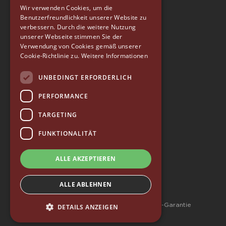
ENGLISH
Wir verwenden Cookies, um die
Benutzerfreundlichkeit unserer Website zu
GERMAN
verbessern. Durch die weitere Nutzung
SPANISH
unserer Webseite stimmen Sie der
Verwendung von Cookies gemäß unserer
EUREKA
RUSSIAN
Cookie-Richtlinie zu.
Weitere Informationen
Conti Valerio S.r.l.
Via Luigi Longo 39/41
UNBEDINGT ERFORDERLICH
50019, Sesto Fiorentino (FI) - ITALY
Tel. +39 055 4200011
PERFORMANCE
Fax +39 055 4200010
TARGETING
P. Iva 03094860487
info@eureka.co.it
FUNKTIONALITÄT
© 2026 EUREKA • alle rechte vorbehalten
ALLE AKZEPTIEREN
—
Whistleblowing
—
Qualitätspolitik
—
Zugänglichkeit
ALLE ABLEHNEN
—
Datenschutzrichtlinie
—
Wertecharta
—
Allgemeine Geschäftsbedingungen – 10-Jahres-Garantie
DETAILS ANZEIGEN